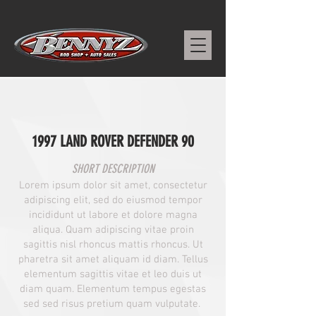
1997 LAND ROVER DEFENDER 90
SHORT DESCRIPTION
Lorem ipsum dolor sit amet, consectetur
adipiscing elit, sed do eiusmod tempor
incididunt ut labore et dolore magna
aliqua. Quam adipiscing vitae proin
sagittis nisl rhoncus mattis rhoncus. Ut
pharetra sit amet aliquam id diam. Tellus
elementum sagittis vitae et leo duis ut
diam quam. Elementum tempus egestas
sed sed risus pretium quam vulputate.